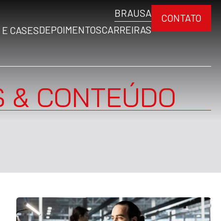
BRA
USA
CONTATO
DEPOIMENTOS
CARREIRAS
 E CASES
S & CONTEÚDO